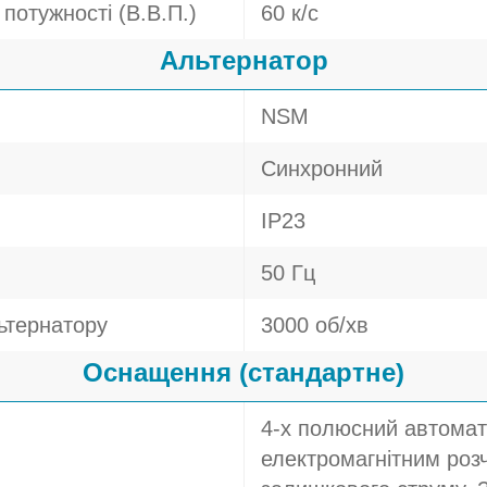
потужності (В.В.П.)
60 к/с
Альтернатор
NSM
Синхронний
IP23
50 Гц
ьтернатору
3000 об/хв
Оснащення (стандартне)
4-х полюсний автомат
електромагнітним розч