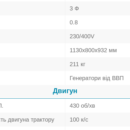
3 Ф
0.8
230/400V
1130x800x932 мм
211 кг
Генератори від ВВП
Двигун
П.
430 об/хв
ть двигуна трактору
100 к/с