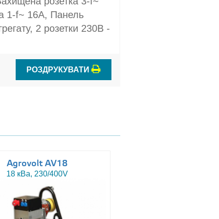
Захищена розетка 3-f~
а 1-f~ 16A, Панель
грегату, 2 розетки 230В -
РОЗДРУКУВАТИ
Agrovolt AV18
Agrovolt AV18R
18 кВа, 230/400V
18 кВа, 230/400V