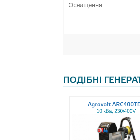
Оснащення
ПОДІБНІ ГЕНЕР
uromacchine ATN20
Agrovolt ARC400T
20 кВа, 230/400V
10 кВа, 230/400V