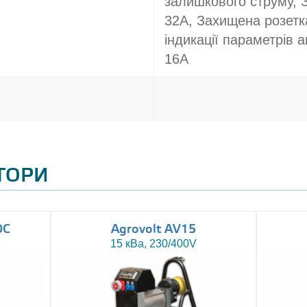
залишкового струму, 
32A, Захищена розетк
індикації параметрів а
16A
АТОРИ
DC
Agrovolt AV15
15 кВа, 230/400V