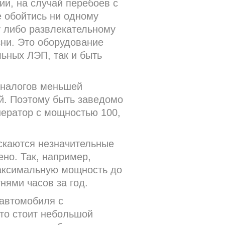
ии, на случай перебоев с
е обойтись ни одному
у либо развлекательному
зни. Это оборудование
льных ЛЭП, так и быть
аналогов меньшей
й. Поэтому быть заведомо
нератор с мощностью 100,
ускаются незначительные
ено. Так, например,
максимальную мощность до
нями часов за год.
 автомобиля с
то стоит небольшой