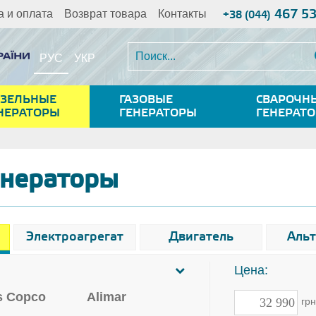
467 5
а и оплата
Возврат товара
Контакты
+38 (044)
РУС
УКР
ЗЕЛЬНЫЕ
ГАЗОВЫЕ
СВАРОЧН
НЕРАТОРЫ
ГЕНЕРАТОРЫ
ГЕНЕРАТ
енераторы
Электроагрегат
Двигатель
Аль
Цена:
s Copco
Alimar
гр