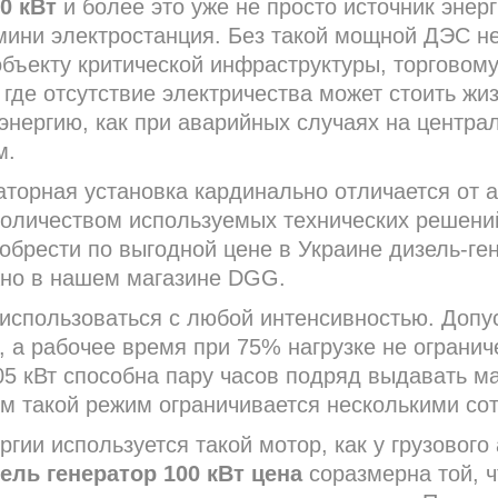
0 кВт
и более это уже не просто источник энерг
мини электростанция. Без такой мощной ДЭС н
бъекту критической инфраструктуры, торговом
где отсутствие электричества может стоить жи
энергию, как при аварийных случаях на центра
м.
торная установка кардинально отличается от 
количеством используемых технических решени
обрести по выгодной цене в Украине дизель-ге
ожно в нашем магазине DGG.
 использоваться с любой интенсивностью. Доп
, а рабочее время при 75% нагрузке не огранич
05 кВт способна пару часов подряд выдавать 
ем такой режим ограничивается несколькими сот
ргии используется такой мотор, как у грузового
ель генератор 100 кВт цена
соразмерна той, ч