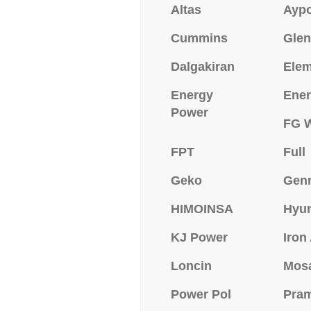
Altas
Ayp
Cummins
Glen
Dalgakiran
Ele
Energy
Ener
Power
FG W
FPT
Full
Geko
Gen
HIMOINSA
Hyu
KJ Power
Iron
Loncin
Mos
Power Pol
Pra