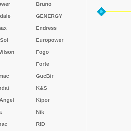
ower
Bruno
dale
GENERGY
max
Endress
Sol
Europower
ilson
Fogo
Forte
mac
GucBir
ndai
K&S
 Angel
Kipor
a
Nik
mac
RID