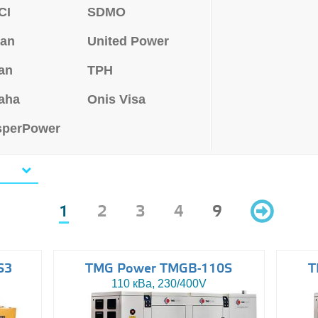
CI
SDMO
san
United Power
an
TPH
aha
Onis Visa
sperPower
1
2
3
4
9
S3
TMG Power TMGB-110S
T
110 кВа, 230/400V