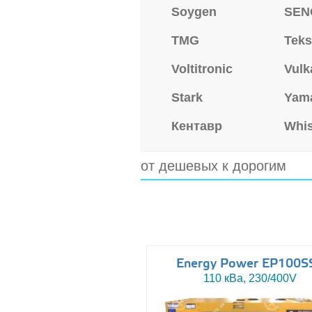
Soygen
SEN
TMG
Tek
Voltitronic
Vulk
Stark
Yam
Кентавр
Whi
от дешевых к дорогим
Energy Power EP100S
110 кВа, 230/400V