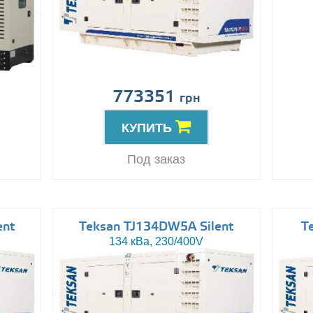
773351
грн
КУПИТЬ
Под заказ
ent
Teksan TJ134DW5A Silent
T
134 кВа, 230/400V