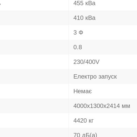
ь
455 кВа
410 кВа
3 Ф
0.8
230/400V
Електро запуск
Немає
4000х1300х2414 мм
4420 кг
70 дБ(а)