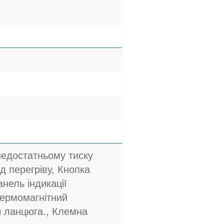
недостатньому тиску
ід перегріву, Кнопка
анель індикації
Термомагнітний
ч ланцюга., Клемна