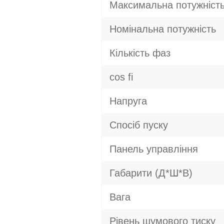
Максимальна потужніст
Номінальна потужність
Кількість фаз
cos fi
Напруга
Спосіб пуску
Панель управління
Габарити (Д*Ш*В)
Вага
Рівень шумового тиску