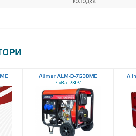
колодка
АТОРИ
0ME
Alimar ALM-D-7500ME
Ali
7 кВа, 230V