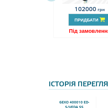
іна за запитом
102000
грн
ПРИДБАТИ
ПРИДБАТИ
ід замовлення
Під замовленн
ІСТОРІЯ ПЕРЕГЛ
GEKO 400010 ED-
S/VEDA SS