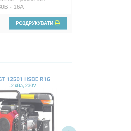
30В - 16A
РОЗДРУКУВАТИ
GT 12501 HSBE R16
AGT 14503 HSBE 
12 кВа, 230V
13.5 кВа, 230/400V