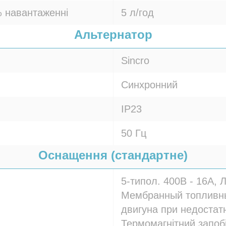
 навантаженні
5 л/год
Альтернатор
Sincro
Синхронний
IP23
50 Гц
Оснащення (стандартне)
5-типол. 400В - 16A, 
Мембранный топливны
двигуна при недостатн
Термомагнітний запоб