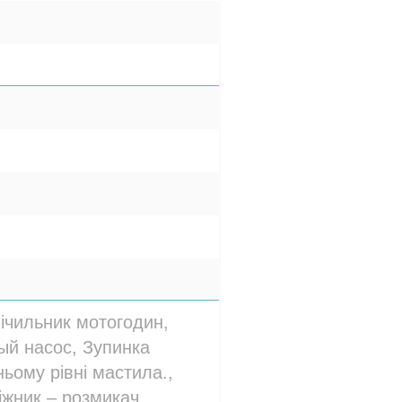
Лічильник мотогодин,
й насос, Зупинка
ьому рівні мастила.,
іжник – розмикач