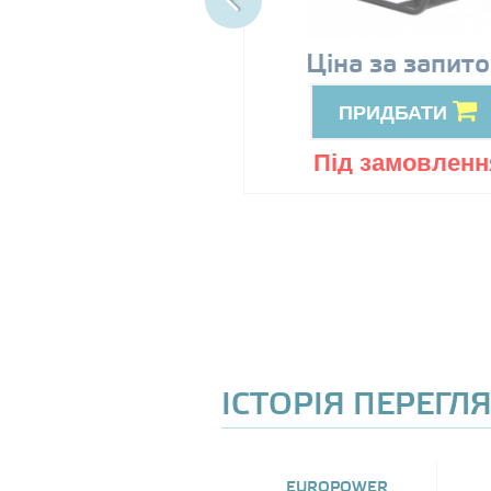
89999
Ціна за запит
грн
ПРИДБАТИ
ПРИДБАТИ
ід замовлення
Під замовленн
ІСТОРІЯ ПЕРЕГЛ
EUROPOWER