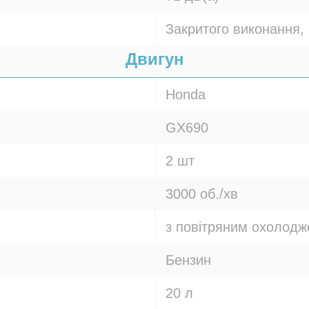
Закритого виконання, 
Двигун
Honda
GX690
2 шт
3000 об./хв
з повітряним охолод
Бензин
20 л