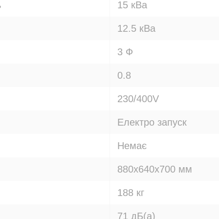
ь
15 кВа
12.5 кВа
3 Ф
0.8
230/400V
Електро запуск
Немає
880х640х700 мм
188 кг
71 дБ(а)