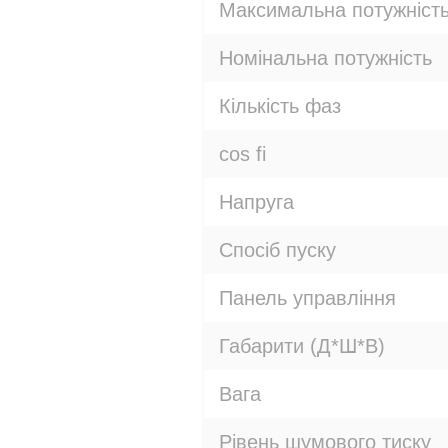
Максимальна потужніст
Номінальна потужність
Кількість фаз
cos fi
Напруга
Спосіб пуску
Панель управління
Габарити (Д*Ш*В)
Вага
Рівень шумового тиску