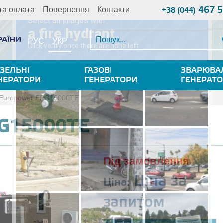
467 5
та оплата
Повернення
Контакти
+38 (044)
УКР
РУС
ЗЕЛЬНІ
ГАЗОВІ
ЗВАРЮВА
НЕРАТОРИ
ГЕНЕРАТОРИ
ГЕНЕРАТ
Europower EPG15000TE
PG15000TE
Під замовлення
Ціна за
Ціна:
запитом