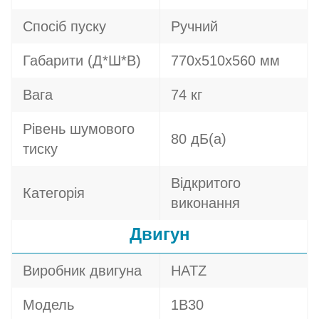
Спосіб пуску
Ручний
Габарити (Д*Ш*В)
770х510х560 мм
Вага
74 кг
Рівень шумового
80 дБ(а)
тиску
Відкритого
Категорія
виконання
Двигун
Виробник двигуна
HATZ
Модель
1B30