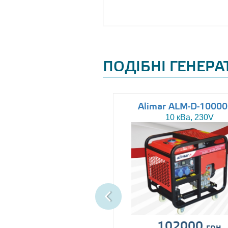
ПОДІБНІ ГЕНЕР
Altas AJ-WP37
Alimar ALM-D-1000
37 кВа, 230/400V
10 кВа, 230V
іна за запитом
102000
грн