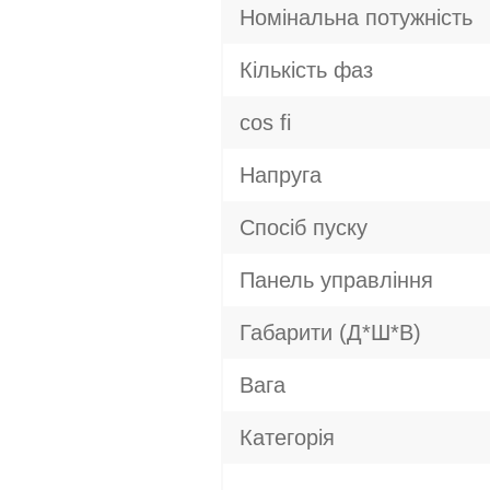
Номінальна потужність
Кількість фаз
cos fi
Напруга
Спосіб пуску
Панель управління
Габарити (Д*Ш*В)
Вага
Категорія