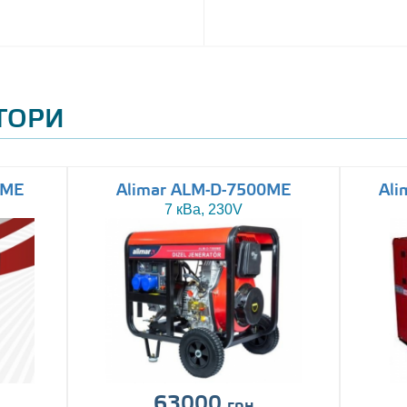
АТОРИ
0ME
Alimar ALM-D-7500ME
Ali
7 кВа, 230V
63000
грн