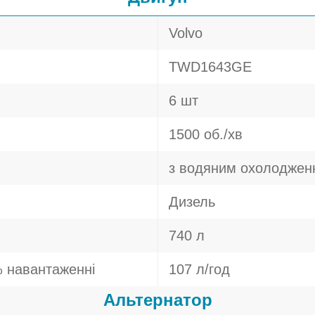
Volvo
TWD1643GE
6 шт
1500 об./хв
з водяним охолоджен
Дизель
740 л
 навантаженні
107 л/год
Альтернатор