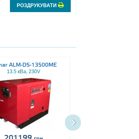
РОЗДРУКУВАТИ
mar ALM-DS-13500ME
Altas AJ-WP110
13.5 кВа, 230V
110 кВа, 230/400V
201199
Ціна за запит
грн