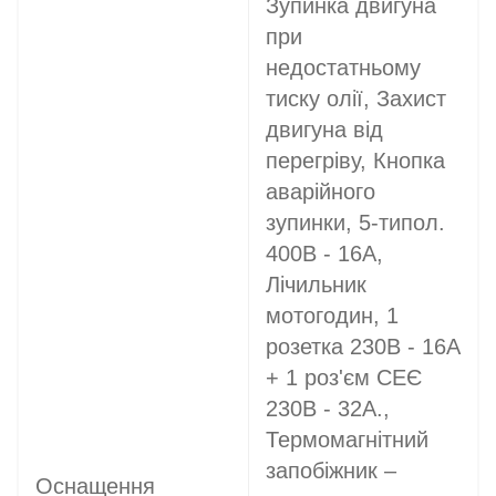
Зупинка двигуна
при
недостатньому
тиску олії, Захист
двигуна від
перегріву, Кнопка
аварійного
зупинки, 5-типол.
400В - 16A,
Лічильник
мотогодин, 1
розетка 230В - 16A
+ 1 роз'єм СЕЄ
230В - 32A.,
Термомагнітний
запобіжник –
Оснащення