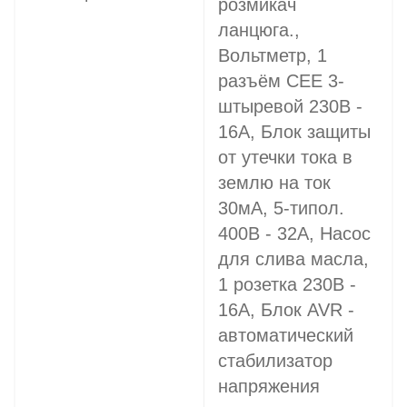
розмикач
ланцюга.,
Вольтметр, 1
разъём CEE 3-
штыревой 230В -
16A, Блок защиты
от утечки тока в
землю на ток
30мА, 5-типол.
400В - 32A, Насос
для слива масла,
1 розетка 230В -
16A, Блок AVR -
автоматический
стабилизатор
напряжения