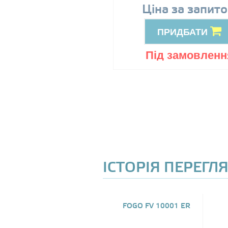
89999
Ціна за запит
грн
ПРИДБАТИ
ПРИДБАТИ
ід замовлення
Під замовленн
ІСТОРІЯ ПЕРЕГЛ
FOGO FV 10001 ER