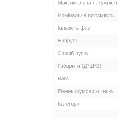
Максимальна потужніст
Номінальна потужність
Кількість фаз
Напруга
Спосіб пуску
Габарити (Д*Ш*В)
Вага
Рівень шумового тиску
Категорія