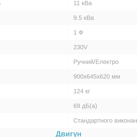
ь
11 кВа
9.5 кВа
1 Ф
230V
Ручний/Електро
900x645x620 мм
124 кг
69 дБ(а)
Стандартного викона
Двигун