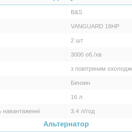
B&S
VANGUARD 18HP
2 шт
3000 об./хв
з повітряним охолод
Бензин
16 л
 навантаженні
3.4 л/год
Альтернатор