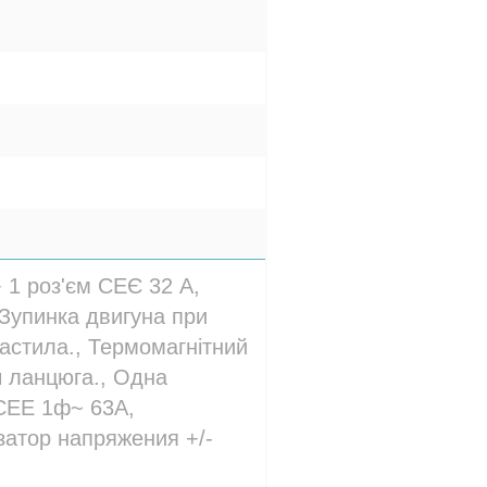
+ 1 роз'єм СЕЄ 32 A,
 Зупинка двигуна при
мастила., Термомагнітний
ч ланцюга., Одна
CEE 1ф~ 63A,
атор напряжения +/-