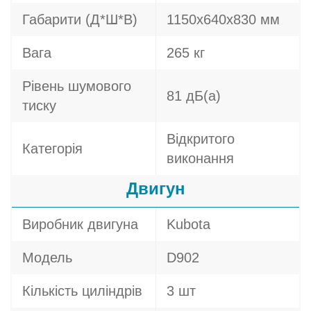
Габарити (Д*Ш*В)
1150х640х830 мм
Вага
265 кг
Рівень шумового
81 дБ(а)
тиску
Відкритого
Категорія
виконання
Двигун
Виробник двигуна
Kubota
Модель
D902
Кількість циліндрів
3 шт