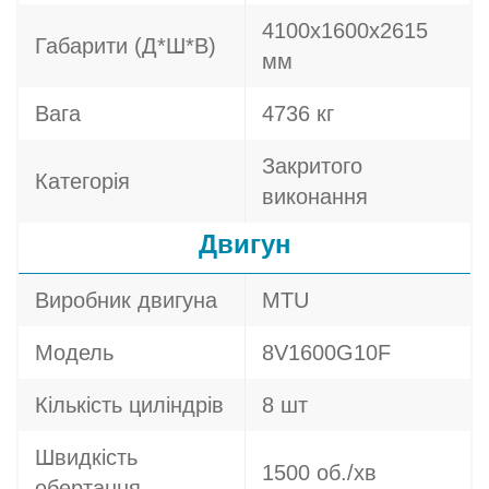
4100х1600х2615
Габарити (Д*Ш*В)
мм
Вага
4736 кг
Закритого
Категорія
виконання
Двигун
Виробник двигуна
MTU
Модель
8V1600G10F
Кількість циліндрів
8 шт
Швидкість
1500 об./хв
обертання