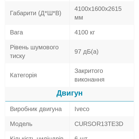
4100х1600х2615
Габарити (Д*Ш*В)
мм
Вага
4100 кг
Рівень шумового
97 дБ(а)
тиску
Закритого
Категорія
виконання
Двигун
Виробник двигуна
Iveco
Модель
CURSOR13TE3D
Кількість циліндрів
6 шт