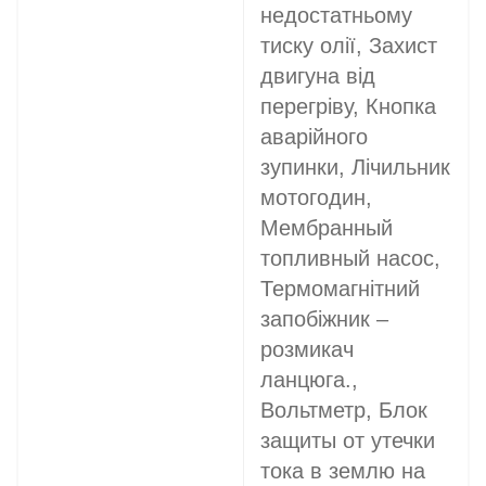
недостатньому
тиску олії, Захист
двигуна від
перегріву, Кнопка
аварійного
зупинки, Лічильник
мотогодин,
Мембранный
топливный насос,
Термомагнітний
запобіжник –
розмикач
ланцюга.,
Вольтметр, Блок
защиты от утечки
тока в землю на