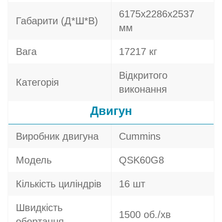
6175x2286x2537
Габарити (Д*Ш*В)
мм
Вага
17217 кг
Відкритого
Категорія
виконання
Двигун
Виробник двигуна
Cummins
Модель
QSK60G8
Кількість циліндрів
16 шт
Швидкість
1500 об./хв
обертання