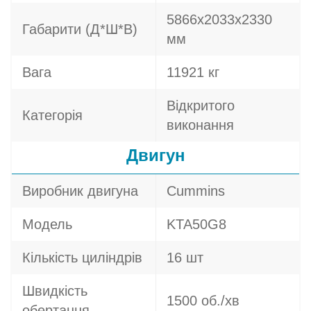
5866x2033x2330
Габарити (Д*Ш*В)
мм
Вага
11921 кг
Відкритого
Категорія
виконання
Двигун
Виробник двигуна
Cummins
Модель
KTA50G8
Кількість циліндрів
16 шт
Швидкість
1500 об./хв
обертання