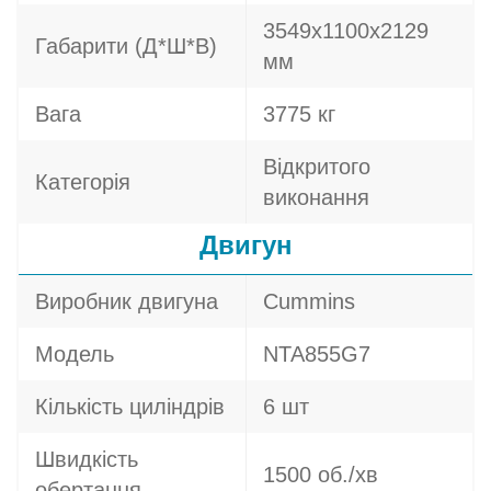
3549x1100x2129
Габарити (Д*Ш*В)
мм
Вага
3775 кг
Відкритого
Категорія
виконання
Двигун
Виробник двигуна
Cummins
Модель
NTA855G7
Кількість циліндрів
6 шт
Швидкість
1500 об./хв
обертання