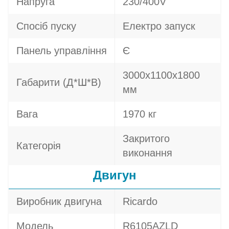
Напруга
230/400V
Спосіб пуску
Електро запуск
Панель управління
Є
3000х1100х1800
Габарити (Д*Ш*В)
мм
Вага
1970 кг
Закритого
Категорія
виконання
Двигун
Виробник двигуна
Ricardo
Модель
R6105AZLD