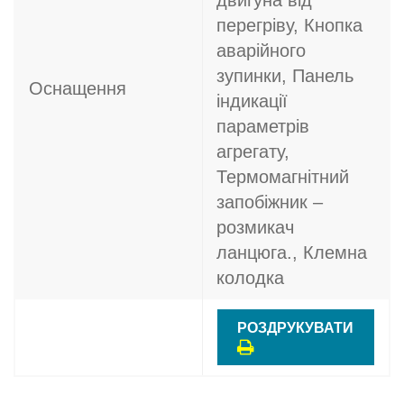
двигуна від
перегріву, Кнопка
аварійного
зупинки, Панель
Оснащення
індикації
параметрів
агрегату,
Термомагнітний
запобіжник –
розмикач
ланцюга., Клемна
колодка
РОЗДРУКУВАТИ