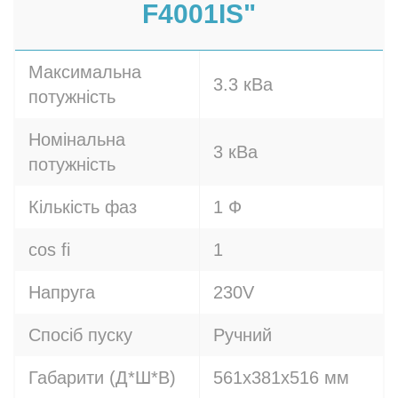
F4001IS"
Максимальна
3.3 кВа
потужність
Номінальна
3 кВа
потужність
Кількість фаз
1 Ф
cos fi
1
Напруга
230V
Спосіб пуску
Ручний
Габарити (Д*Ш*В)
561x381x516 мм