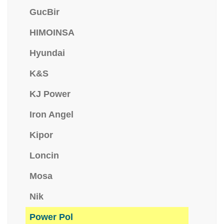
GucBir
HIMOINSA
Hyundai
K&S
KJ Power
Iron Angel
Kipor
Loncin
Mosa
Nik
Power Pol