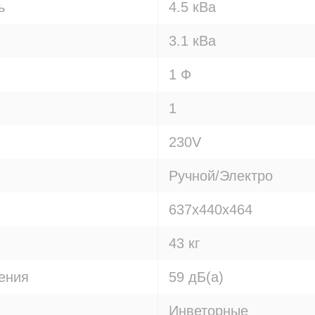
ь
4.5 кВа
3.1 кВа
1 Ф
1
230V
Ручной/Электро
637x440x464
43 кг
ения
59 дБ(а)
Инветорные