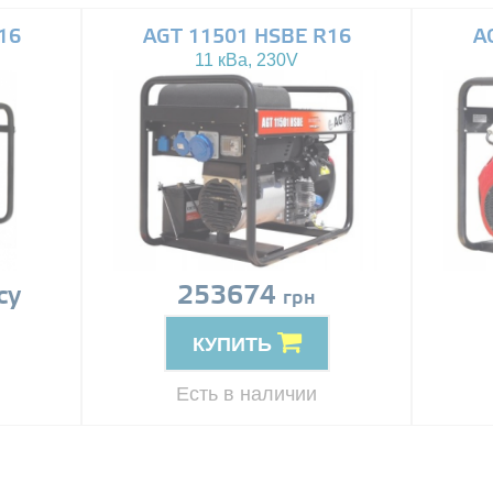
16
AGT 11501 HSBE R16
A
11 кВа, 230V
су
253674
грн
КУПИТЬ
Есть в наличии