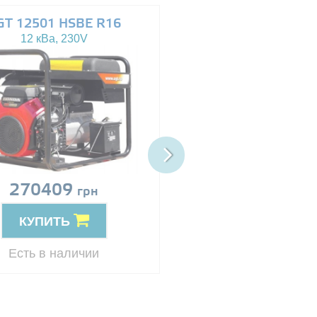
GT 12501 HSBE R16
AGT 14503 HSBE 
12 кВа, 230V
13.5 кВа, 230/400V
270409
Цена по запро
грн
КУПИТЬ
КУПИТЬ
Резерв
Есть в наличии