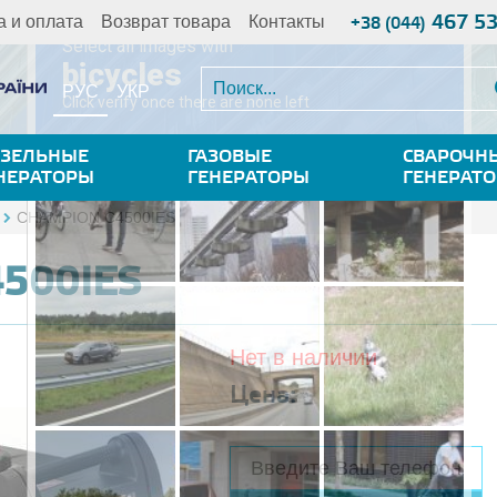
467 5
а и оплата
Возврат товара
Контакты
+38 (044)
РУС
УКР
ЗЕЛЬНЫЕ
ГАЗОВЫЕ
СВАРОЧН
НЕРАТОРЫ
ГЕНЕРАТОРЫ
ГЕНЕРАТ
CHAMPION C4500IES
500IES
Нет в наличии
Цена: