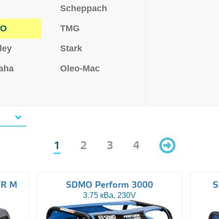
Scheppach
MO
TMG
ley
Stark
aha
Oleo-Mac
1
2
3
4
VR M
SDMO Perform 3000
S
3.75 кВа, 230V