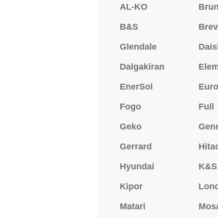
AL-KO
Bru
B&S
Brev
Glendale
Dais
Dalgakiran
Ele
EnerSol
Eur
Fogo
Full
Geko
Gen
Gerrard
Hita
Hyundai
K&S
Kipor
Lonc
Matari
Mos