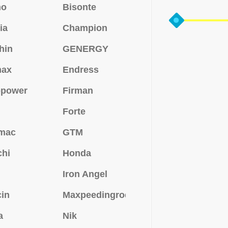
no
Bisonte
ia
Champion
hin
GENERGY
max
Endress
opower
Firman
Forte
mac
GTM
chi
Honda
Iron Angel
in
Maxpeedingrods
a
Nik