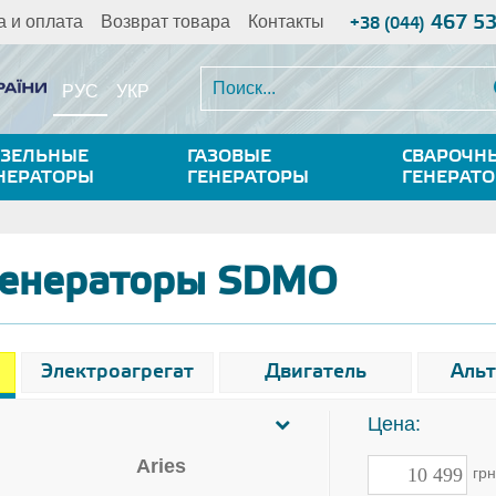
467 5
а и оплата
Возврат товара
Контакты
+38 (044)
РУС
УКР
ЗЕЛЬНЫЕ
ГАЗОВЫЕ
СВАРОЧН
НЕРАТОРЫ
ГЕНЕРАТОРЫ
ГЕНЕРАТ
генераторы SDMO
Электроагрегат
Двигатель
Аль
Цена:
Aries
гр