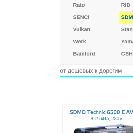
Rato
RID
SENCI
SD
Vulkan
Stan
Werk
Yam
Bamford
GSH
от дешевых к дорогим
SDMO Technic 6500 E A
8.15 кВа, 230V