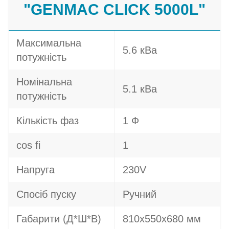
"GENMAC CLICK 5000L"
Максимальна
5.6 кВа
потужність
Номінальна
5.1 кВа
потужність
Кількість фаз
1 Ф
cos fi
1
Напруга
230V
Спосіб пуску
Ручний
Габарити (Д*Ш*В)
810х550х680 мм