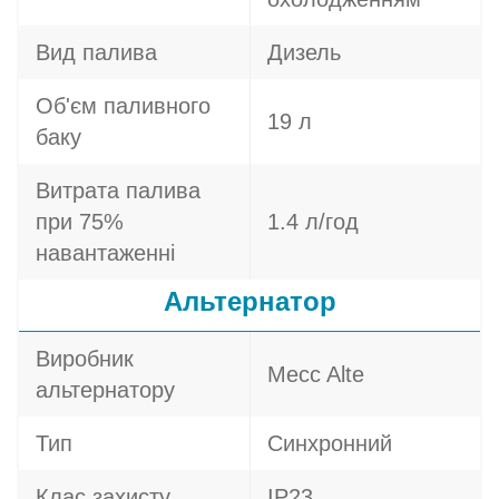
Вид палива
Дизель
Об'єм паливного
19 л
баку
Витрата палива
при 75%
1.4 л/год
навантаженні
Альтернатор
Виробник
Mecc Alte
альтернатору
Тип
Синхронний
Клас захисту
IP23