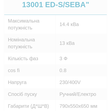
13001 ED-S/SEBA"
Максимальна
14.4 кВа
потужність
Номінальна
13 кВа
потужність
Кількість фаз
3 Ф
cos fi
0.8
Напруга
230/400V
Спосіб пуску
Ручний/Електро
Габарити (Д*Ш*В)
790х550х650 мм