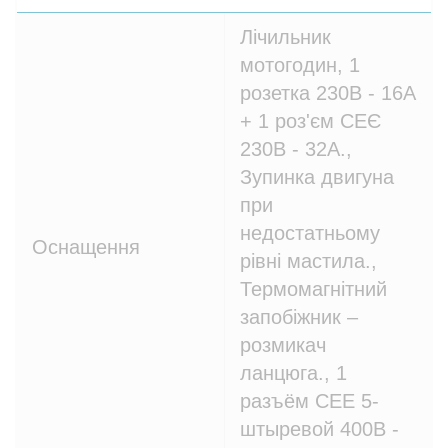
Лічильник
мотогодин, 1
розетка 230В - 16A
+ 1 роз'єм СЕЄ
230В - 32A.,
Зупинка двигуна
при
недостатньому
Оснащення
рівні мастила.,
Термомагнітний
запобіжник –
розмикач
ланцюга., 1
разъём CEE 5-
штыревой 400В -