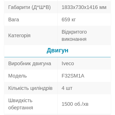
Габарити (Д*Ш*В)
1833х730х1416 мм
Вага
659 кг
Відкритого
Категорія
виконання
Двигун
Виробник двигуна
Iveco
Модель
F32SM1A
Кількість циліндрів
4 шт
Швидкість
1500 об./хв
обертання