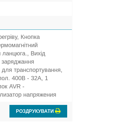
регріву, Кнопка
ермомагнітний
 ланцюга., Вихід
я заряджання
а для транспортування,
ол. 400В - 32A, 1
лок AVR -
илизатор напряжения
РОЗДРУКУВАТИ