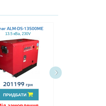
mar ALM-DS-13500ME
Altas AJ-WP110
13.5 кВа, 230V
110 кВа, 230/400V
201199
Ціна за запит
грн
ПРИДБАТИ
ПРИДБАТИ
Під замовлення
Під замовлен