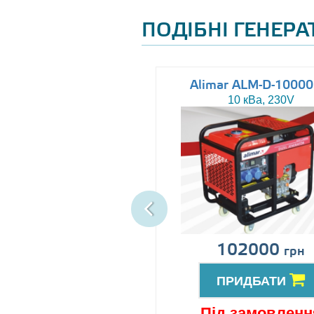
ПОДІБНІ ГЕНЕР
Altas AJ-WP37
Alimar ALM-D-1000
37 кВа, 230/400V
10 кВа, 230V
іна за запитом
102000
грн
ПРИДБАТИ
ПРИДБАТИ
ід замовлення
Під замовленн