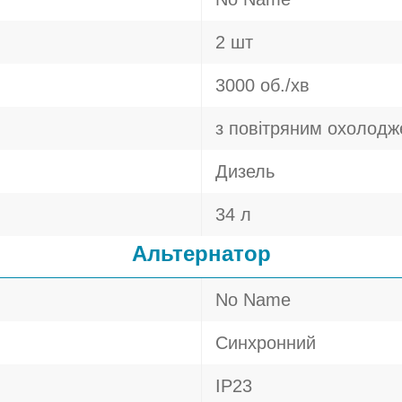
2 шт
3000 об./хв
з повітряним охолод
Дизель
34 л
Альтернатор
No Name
Синхронний
IP23