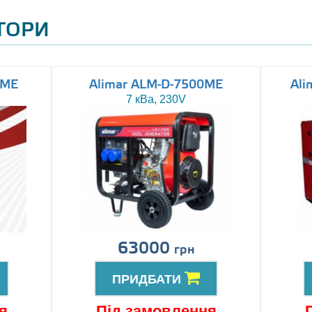
АТОРИ
0ME
Alimar ALM-D-7500ME
Ali
7 кВа, 230V
63000
грн
ПРИДБАТИ
я
Під замовлення