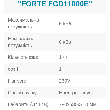
"FORTE FGD11000E"
Максимальна
9 кВа
потужність
Номінальна
8 кВа
потужність
Кількість фаз
1 Ф
cos fi
1
Напруга
230V
Спосіб пуску
Електро запуск
Габарити (Д*Ш*В)
780х630х710 мм