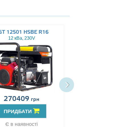
GT 12501 HSBE R16
AGT 14503 HSBE 
12 кВа, 230V
13.5 кВа, 230/400V
270409
Ціна за запит
грн
ПРИДБАТИ
ПРИДБАТИ
Резерв
Є в наявності