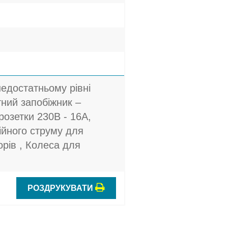
едостатньому рівні
тний запобіжник –
розетки 230В - 16A,
ійного струму для
рів , Колеса для
РОЗДРУКУВАТИ