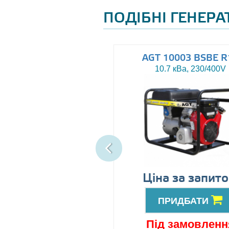
ПОДІБНІ ГЕНЕР
AGT 8000IE
AGT 10003 BSBE R
7.5 кВа, 230V
10.7 кВа, 230/400V
89999
Ціна за запит
грн
ПРИДБАТИ
ПРИДБАТИ
ід замовлення
Під замовленн