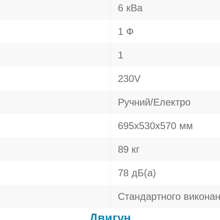
6 кВа
1 Ф
1
230V
Ручний/Електро
695x530x570 мм
89 кг
78 дБ(а)
Стандартного викона
Двигун