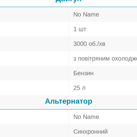
No Name
1 шт
3000 об./хв
з повітряним охолод
Бензин
25 л
Альтернатор
No Name
Синхронний