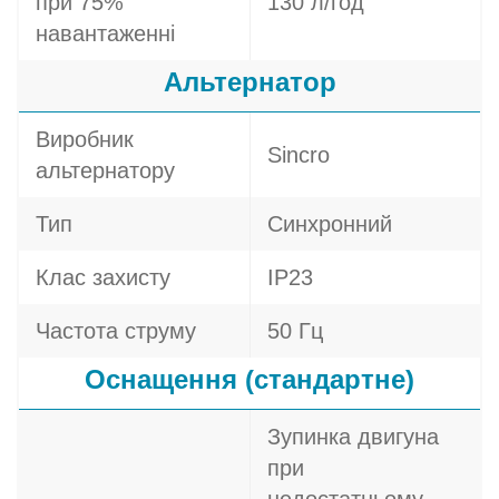
при 75%
130 л/год
навантаженні
Альтернатор
Виробник
Sincro
альтернатору
Тип
Синхронний
Клас захисту
IP23
Частота струму
50 Гц
Оснащення (стандартне)
Зупинка двигуна
при