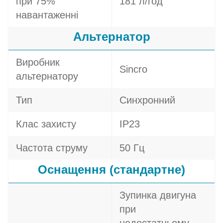
при 75%
181 л/год
навантаженні
Альтернатор
Виробник
Sincro
альтернатору
Тип
Синхронний
Клас захисту
IP23
Частота струму
50 Гц
Оснащення (стандартне)
Зупинка двигуна
при