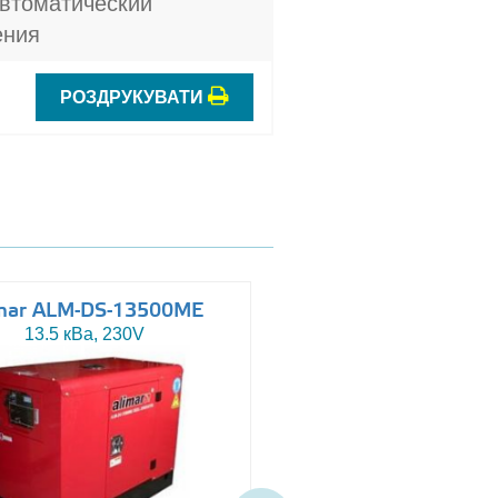
автоматический
ения
РОЗДРУКУВАТИ
mar ALM-DS-13500ME
Altas AJ-WP110
13.5 кВа, 230V
110 кВа, 230/400V