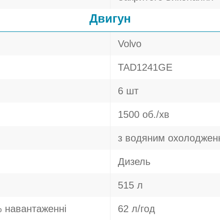
Двигун
Volvo
TAD1241GE
6 шт
1500 об./хв
з водяним охолоджен
Дизель
515 л
 навантаженні
62 л/год