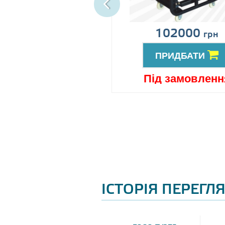
іна за запитом
102000
грн
ПРИДБАТИ
ПРИДБАТИ
ід замовлення
Під замовленн
ІСТОРІЯ ПЕРЕГЛ