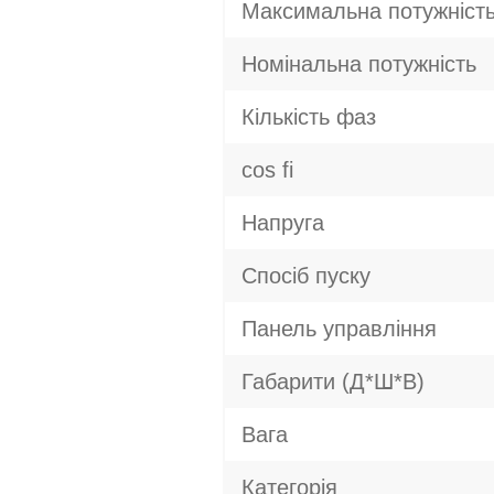
Максимальна потужніст
Номінальна потужність
Кількість фаз
cos fi
Напруга
Спосіб пуску
Панель управління
Габарити (Д*Ш*В)
Вага
Категорія