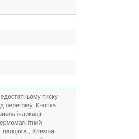
недостатньому тиску
ід перегріву, Кнопка
анель індикації
Термомагнітний
ч ланцюга., Клемна