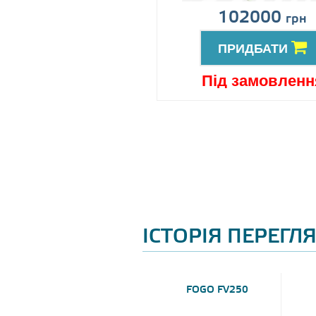
іна за запитом
102000
грн
ПРИДБАТИ
ПРИДБАТИ
ід замовлення
Під замовленн
ІСТОРІЯ ПЕРЕГЛ
FOGO FV250