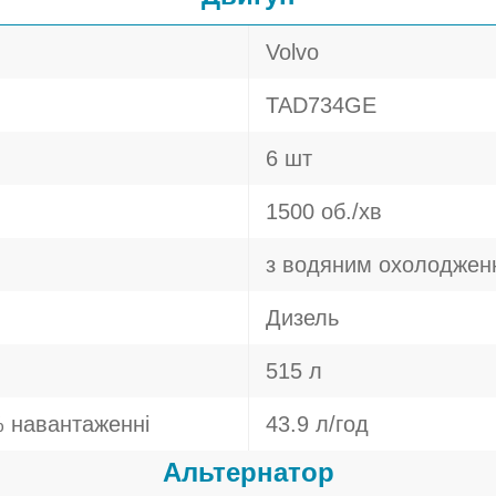
Volvo
TAD734GE
6 шт
1500 об./хв
з водяним охолоджен
Дизель
515 л
 навантаженні
43.9 л/год
Альтернатор