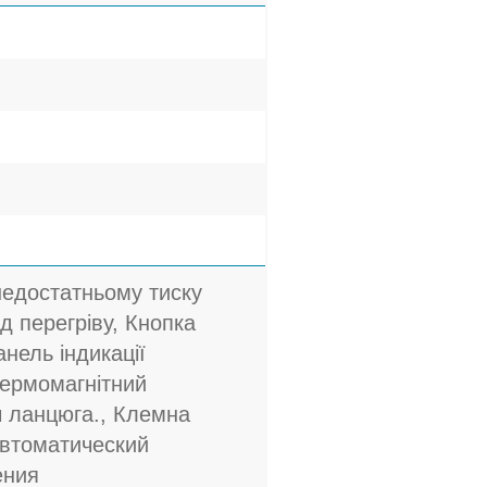
недостатньому тиску
ід перегріву, Кнопка
анель індикації
Термомагнітний
ч ланцюга., Клемна
автоматический
ения