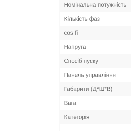
Номінальна потужність
Кількість фаз
cos fi
Напруга
Спосіб пуску
Панель управління
Габарити (Д*Ш*В)
Вага
Категорія