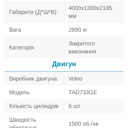
4000х1300х2185
Габарити (Д*Ш*В)
мм
Вага
2890 кг
Закритого
Категорія
виконання
Двигун
Виробник двигуна
Volvo
Модель
TAD733GE
Кількість циліндрів
6 шт
Швидкість
1500 об./хв
обертання