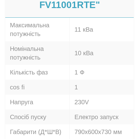
FV11001RTE"
Максимальна
11 кВа
потужність
Номінальна
10 кВа
потужність
Кількість фаз
1 Ф
cos fi
1
Напруга
230V
Спосіб пуску
Електро запуск
Габарити (Д*Ш*В)
790х600х730 мм