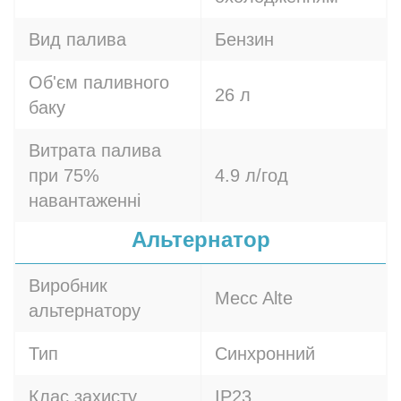
Вид палива
Бензин
Об'єм паливного
26 л
баку
Витрата палива
при 75%
4.9 л/год
навантаженні
Альтернатор
Виробник
Mecc Alte
альтернатору
Тип
Синхронний
Клас захисту
IP23