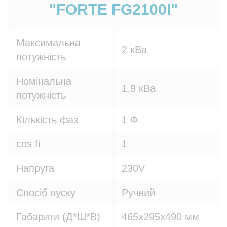
"FORTE FG2100I"
Максимальна
2 кВа
потужність
Номінальна
1.9 кВа
потужність
Кількість фаз
1 Ф
cos fi
1
Напруга
230V
Спосіб пуску
Ручний
Габарити (Д*Ш*В)
465х295х490 мм