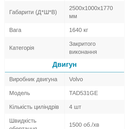
2500х1000х1770
Габарити (Д*Ш*В)
мм
Вага
1640 кг
Закритого
Категорія
виконання
Двигун
Виробник двигуна
Volvo
Модель
TAD531GE
Кількість циліндрів
4 шт
Швидкість
1500 об./хв
обертання