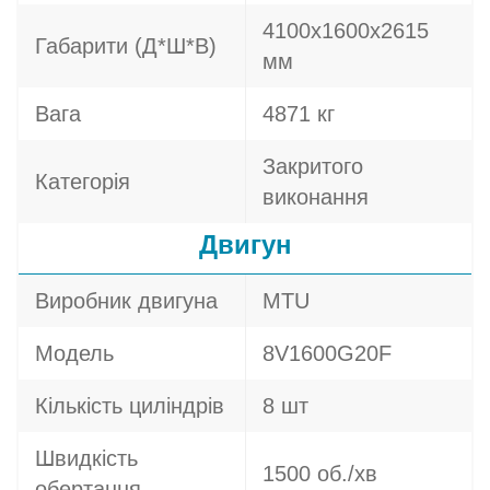
4100х1600х2615
Габарити (Д*Ш*В)
мм
Вага
4871 кг
Закритого
Категорія
виконання
Двигун
Виробник двигуна
MTU
Модель
8V1600G20F
Кількість циліндрів
8 шт
Швидкість
1500 об./хв
обертання