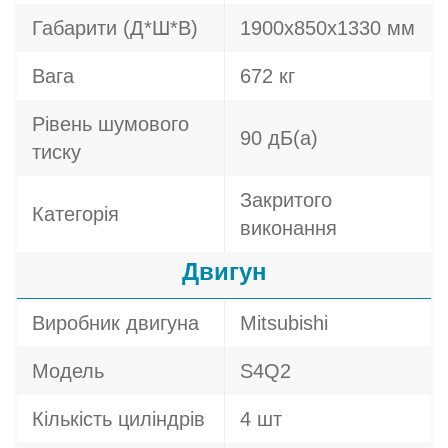
Габарити (Д*Ш*В)
1900х850х1330 мм
Вага
672 кг
Рівень шумового
90 дБ(а)
тиску
Закритого
Категорія
виконання
Двигун
Виробник двигуна
Mitsubishi
Модель
S4Q2
Кількість циліндрів
4 шт