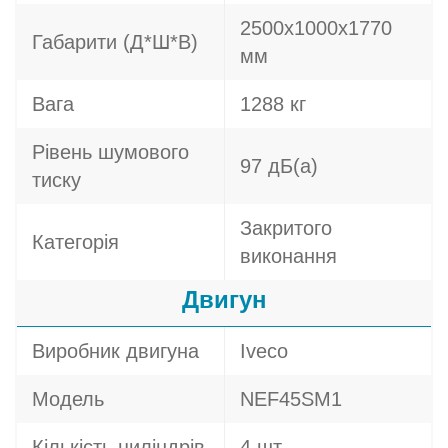
2500х1000х1770
Габарити (Д*Ш*В)
мм
Вага
1288 кг
Рівень шумового
97 дБ(а)
тиску
Закритого
Категорія
виконання
Двигун
Виробник двигуна
Iveco
Модель
NEF45SM1
Кількість циліндрів
4 шт