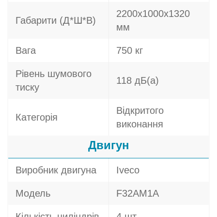
2200х1000х1320
Габарити (Д*Ш*В)
мм
Вага
750 кг
Рівень шумового
118 дБ(а)
тиску
Відкритого
Категорія
виконання
Двигун
Виробник двигуна
Iveco
Модель
F32AM1A
Кількість циліндрів
4 шт