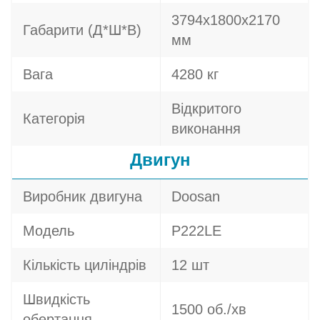
3794х1800х2170
Габарити (Д*Ш*В)
мм
Вага
4280 кг
Відкритого
Категорія
виконання
Двигун
Виробник двигуна
Doosan
Модель
P222LE
Кількість циліндрів
12 шт
Швидкість
1500 об./хв
обертання