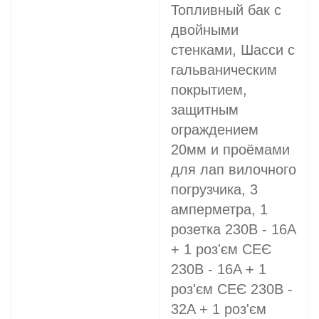
Топливный бак с
двойными
стенками, Шасси с
гальваническим
покрытием,
защитным
ограждением
20мм и проёмами
для лап вилочного
погрузчика, 3
амперметра, 1
розетка 230В - 16A
+ 1 роз'єм СЕЄ
230В - 16A + 1
роз'єм СЕЄ 230В -
32A + 1 роз'єм