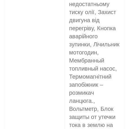
недостатньому
тиску олії, Захист
двигуна від
перегріву, Кнопка
аварійного
зупинки, Лічильник
мотогодин,
Мембранный
топливный насос,
Термомагнітний
запобіжник –
розмикач
ланцюга.,
Вольтметр, Блок
защиты от утечки
тока в землю на