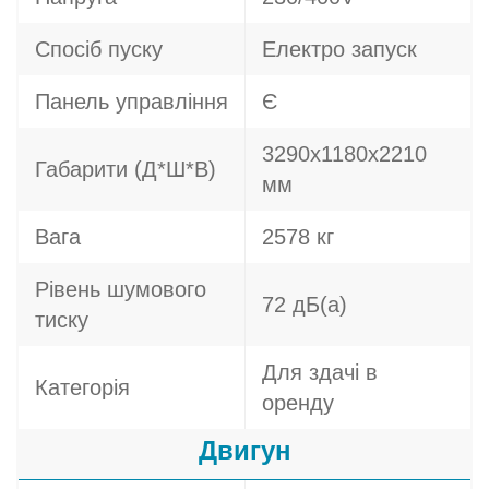
Спосіб пуску
Електро запуск
Панель управління
Є
3290х1180х2210
Габарити (Д*Ш*В)
мм
Вага
2578 кг
Рівень шумового
72 дБ(а)
тиску
Для здачі в
Категорія
оренду
Двигун