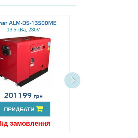
mar ALM-DS-13500ME
Altas AJ-WP110
13.5 кВа, 230V
110 кВа, 230/400V
201199
Ціна за запит
грн
ПРИДБАТИ
ПРИДБАТИ
Під замовлення
Під замовлен