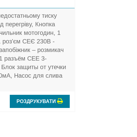
недостатньому тиску
ід перегріву, Кнопка
ічильник мотогодин, 1
1 роз'єм СЕЄ 230В -
запобіжник – розмикач
 1 разъём CEE 3-
 Блок защиты от утечки
30мА, Насос для слива
РОЗДРУКУВАТИ