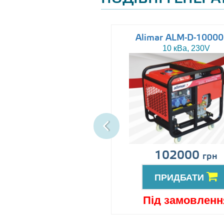
Altas AJ-WP37
Alimar ALM-D-1000
37 кВа, 230/400V
10 кВа, 230V
іна за запитом
102000
грн
ПРИДБАТИ
ПРИДБАТИ
ід замовлення
Під замовленн