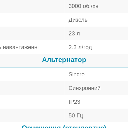
3000 об./хв
Дизель
23 л
 навантаженні
2.3 л/год
Альтернатор
Sincro
Синхронний
IP23
50 Гц
Оснащення (стандартне)