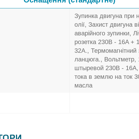
Зупинка двигуна при 
олії, Захист двигуна в
аварійного зупинки, Л
розетка 230В - 16A + 
32A., Термомагнітний 
ланцюга., Вольтметр,
штыревой 230В - 16A,
тока в землю на ток 
масла
АТОРИ