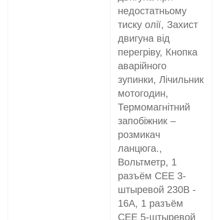
недостатньому
тиску олії, Захист
двигуна від
перегріву, Кнопка
аварійного
зупинки, Лічильник
мотогодин,
Термомагнітний
запобіжник –
розмикач
ланцюга.,
Вольтметр, 1
разъём CEE 3-
штыревой 230В -
16A, 1 разъём
CEE 5-штыревой