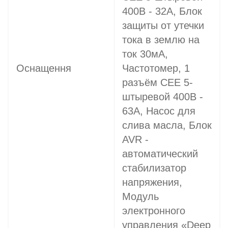
400В - 32A, Блок
защиты от утечки
тока в землю на
ток 30мА,
Оснащення
Частотомер, 1
разъём CEE 5-
штыревой 400В -
63A, Насос для
слива масла, Блок
AVR -
автоматический
стабилизатор
напряжения,
Модуль
электронного
управления «Deep