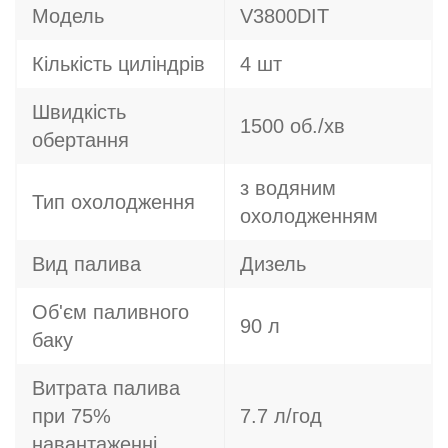
Модель
V3800DIT
Кількість циліндрів
4 шт
Швидкість
1500 об./хв
обертання
з водяним
Тип охолодження
охолодженням
Вид палива
Дизель
Об'єм паливного
90 л
баку
Витрата палива
при 75%
7.7 л/год
навантаженні