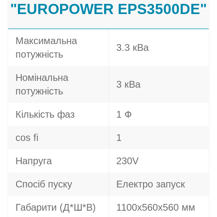
"EUROPOWER EPS3500DE"
Максимальна
3.3 кВа
потужність
Номінальна
3 кВа
потужність
Кількість фаз
1 Ф
cos fi
1
Напруга
230V
Спосіб пуску
Електро запуск
Габарити (Д*Ш*В)
1100х560х560 мм