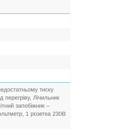
недостатньому тиску
ід перегріву, Лічильник
ітний запобіжник –
ольтметр, 1 розетка 230В