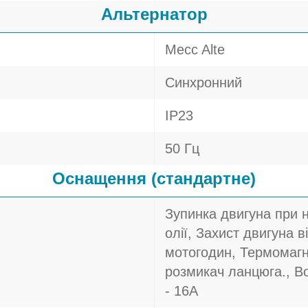
Альтернатор
Mecc Alte
Синхронний
IP23
50 Гц
Оснащення (стандартне)
Зупинка двигуна при 
олії, Захист двигуна в
мотогодин, Термомагн
розмикач ланцюга., В
- 16A