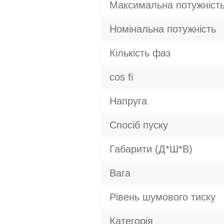
Максимальна потужніст
Номінальна потужність
Кількість фаз
cos fi
Напруга
Спосіб пуску
Габарити (Д*Ш*В)
Вага
Рівень шумового тиску
Категорія