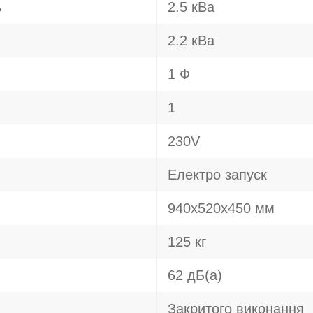
ь
2.5 кВа
2.2 кВа
1 Ф
1
230V
Електро запуск
940х520х450 мм
125 кг
62 дБ(а)
Закритого виконання