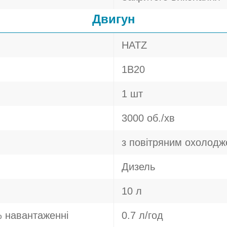
Двигун
HATZ
1B20
1 шт
3000 об./хв
з повітряним охолод
Дизель
10 л
 навантаженні
0.7 л/год