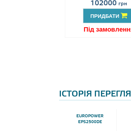
іна за запитом
102000
грн
ПРИДБАТИ
ПРИДБАТИ
ід замовлення
Під замовленн
ІСТОРІЯ ПЕРЕГЛ
EUROPOWER
EPS2500DE