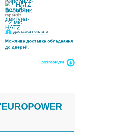
HATZ
гарантія
12 міс.
доставка і оплата
Можлива доставка обладнання
до дверей.
розгорнути
 "EUROPOWER