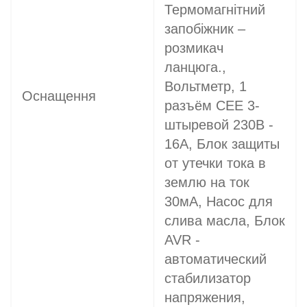
Термомагнітний
запобіжник –
розмикач
ланцюга.,
Вольтметр, 1
Оснащення
разъём CEE 3-
штыревой 230В -
16A, Блок защиты
от утечки тока в
землю на ток
30мА, Насос для
слива масла, Блок
AVR -
автоматический
стабилизатор
напряжения,