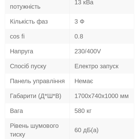
13 кВа
потужність
Кількість фаз
3 Ф
cos fi
0.8
Напруга
230/400V
Спосіб пуску
Електро запуск
Панель управління
Немає
Габарити (Д*Ш*В)
1700х740х1000 мм
Вага
580 кг
Рівень шумового
60 дБ(а)
тиску