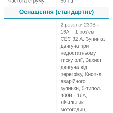
Частота струму
50 Гц
Оснащення (стандартне)
2 розетки 230В -
16A + 1 роз'єм
СЕЄ 32 A, Зупинка
двигуна при
недостатньому
тиску олії, Захист
двигуна від
перегріву, Кнопка
аварійного
зупинки, 5-типол.
400В - 16A,
Лічильник
мотогодин,