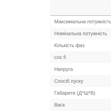
Максимальна потужніст
Номінальна потужність
Кількість фаз
cos fi
Напруга
Спосіб пуску
Габарити (Д*Ш*В)
Вага