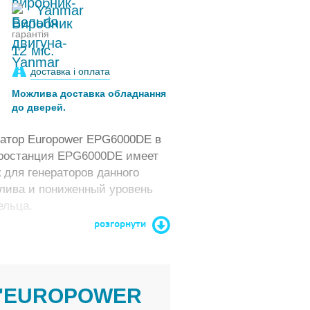
Yanmar
гарантія
12 міс.
доставка і оплата
Можлива доставка обладнання
до дверей.
атор Europower EPG6000DE в
ростанция EPG6000DE имеет
 для генераторов данного
плива и пониженный уровень
ельца.
розгорнути
 "EUROPOWER