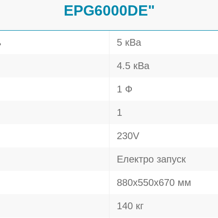
EPG6000DE"
ь
5 кВа
4.5 кВа
1 Ф
1
230V
Електро запуск
880х550х670 мм
140 кг