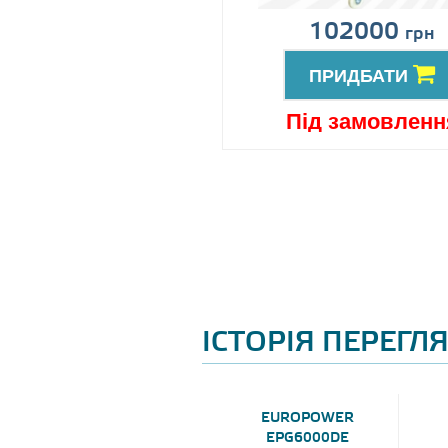
іна за запитом
102000
грн
ПРИДБАТИ
ПРИДБАТИ
ід замовлення
Під замовленн
ІСТОРІЯ ПЕРЕГЛ
EUROPOWER
EPG6000DE