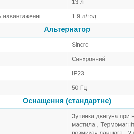
13 л
 навантаженні
1.9 л/год
Альтернатор
Sincro
Синхронний
IP23
50 Гц
Оснащення (стандартне)
Зупинка двигуна при н
мастила., Термомагні
розмикач ланцюга., 2 