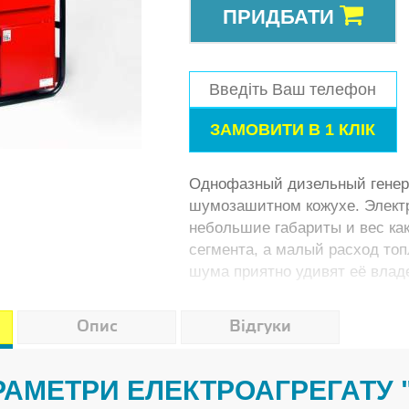
ПРИДБАТИ
Однофазный дизельный генер
шумозашитном кожухе. Элект
небольшие габариты и вес как
сегмента, а малый расход то
шума приятно удивят её влад
Опис
Відгуки
АРАМЕТРИ ЕЛЕКТРОАГРЕГАТУ