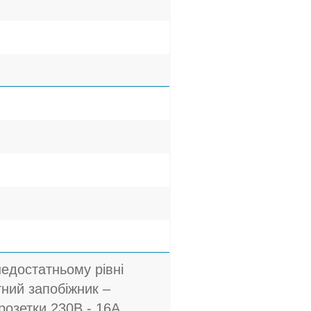
едостатньому рівні
тний запобіжник –
розетки 230В - 16A