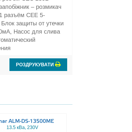
запобіжник – розмикач
 1 разъём CEE 5-
 Блок защиты от утечки
30мА, Насос для слива
томатический
ения
РОЗДРУКУВАТИ
mar ALM-DS-13500ME
Altas AJ-WP110
13.5 кВа, 230V
110 кВа, 230/400V