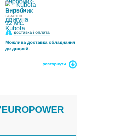
Kubota
гарантія
12 міс.
доставка і оплата
Можлива доставка обладнання
до дверей.
розгорнути
 "EUROPOWER