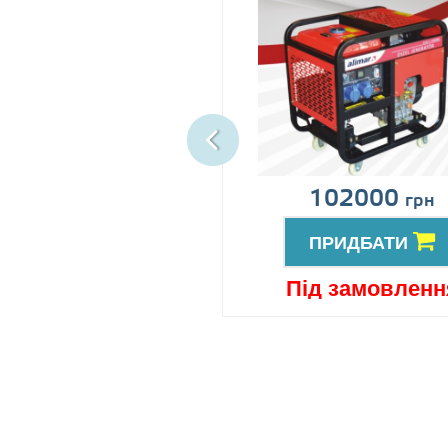
іна за запитом
102000
грн
ПРИДБАТИ
ПРИДБАТИ
ід замовлення
Під замовленн