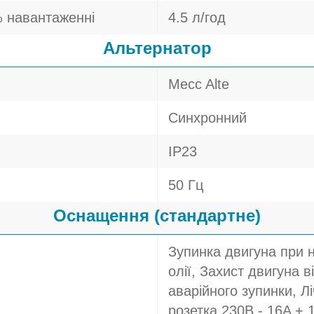
 навантаженні
4.5 л/год
Альтернатор
Mecc Alte
Синхронний
IP23
50 Гц
Оснащення (стандартне)
Зупинка двигуна при 
олії, Захист двигуна в
аварійного зупинки, Л
розетка 230В - 16A + 