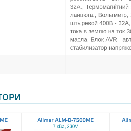
32A., Термомагнітний 
ланцюга., Вольтметр,
штыревой 400В - 32A,
тока в землю на ток 
масла, Блок AVR - ав
стабилизатор напряж
АТОРИ
0ME
Alimar ALM-D-7500ME
Ali
7 кВа, 230V