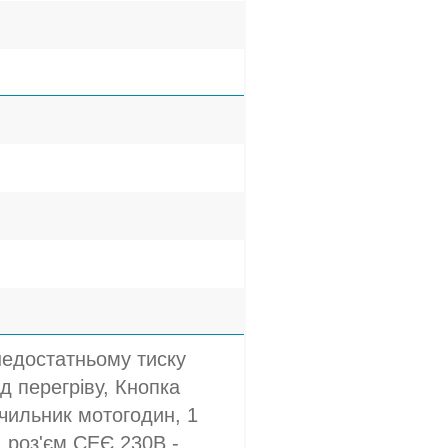
недостатньому тиску
ід перегріву, Кнопка
ічильник мотогодин, 1
1 роз'єм СЕЄ 230В -