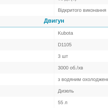
Відкритого виконання
Двигун
Kubota
D1105
3 шт
3000 об./хв
з водяним охолоджен
Дизель
55 л