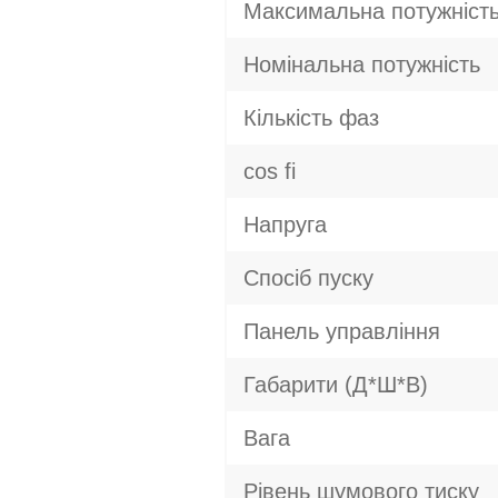
Максимальна потужніст
Номінальна потужність
Кількість фаз
cos fi
Напруга
Спосіб пуску
Панель управління
Габарити (Д*Ш*В)
Вага
Рівень шумового тиску