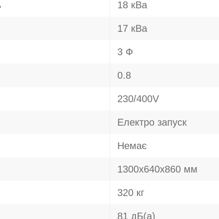
ь
18 кВа
17 кВа
3 Ф
0.8
230/400V
Електро запуск
Немає
1300х640х860 мм
320 кг
81 дБ(а)