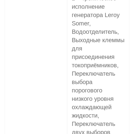
исполнение
генератора Leroy
Somer,
Водоотделитель,
Выходные клеммы
для
присоединения
токоприёмников,
Переключатель
выбора
порогового
низкого уровня
охлаждающей
жидкости,
Переключатель
двух выборов