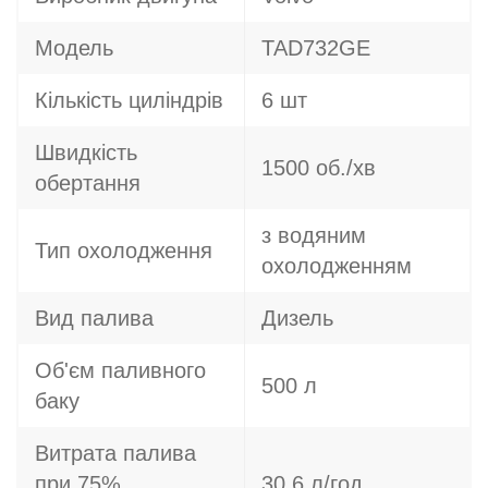
Модель
TAD732GE
Кількість циліндрів
6 шт
Швидкість
1500 об./хв
обертання
з водяним
Тип охолодження
охолодженням
Вид палива
Дизель
Об'єм паливного
500 л
баку
Витрата палива
при 75%
30.6 л/год