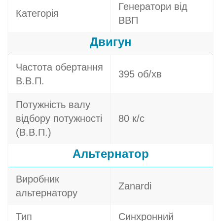
Генератори від
Категорія
ВВП
Двигун
Частота обертання
395 об/хв
В.В.П.
Потужність валу
відбору потужності
80 к/с
(В.В.П.)
Альтернатор
Виробник
Zanardi
альтернатору
Тип
Синхронний