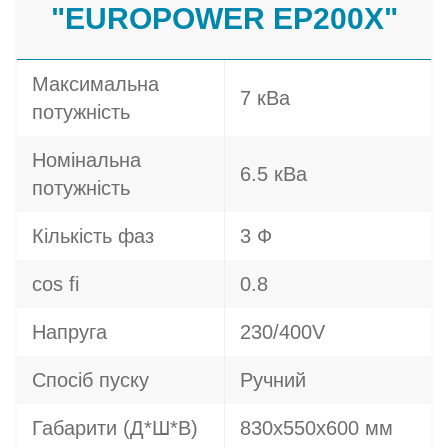
"EUROPOWER EP200X"
Максимальна
7 кВа
потужність
Номінальна
6.5 кВа
потужність
Кількість фаз
3 Ф
cos fi
0.8
Напруга
230/400V
Спосіб пуску
Ручний
Габарити (Д*Ш*В)
830х550х600 мм